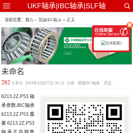
UKF轴承|IBC轴承|SLF轴
承|GRW轴承|NHBB轴承
当前位置：首页 »
德国IBC轴承
» 正文
未命名
282
人参与 2024年10月27日 00:12 分类 : 德国IBC轴承
评论
6213.2Z.P53轴
承参数,IBC轴承
6213.2Z.P53重
量6213.2Z.P53
轴承正品销售