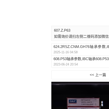
607.Z.P63
如需询价请扫左侧二维码添加微信
624.2RSZ.CNM.GH76轴承参数,I
2025-11-16 04:58
M.GH76重量
608.P53轴承参数,IBC轴承608.P5
2023-06-24 20:54
<< 上一篇