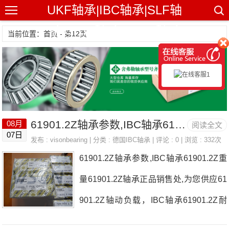
UKF轴承|IBC轴承|SLF轴
承|GRW轴承|NHBB轴承
当前位置：首页 - 第12页
61901.2Z轴承参数,IBC轴承61901.2Z重量
08月
阅读全文
07日
发布 :
visonbearing
| 分类 :
德国IBC轴承
| 评论 : 0 | 浏览 : 332次
61901.2Z轴承参数,IBC轴承61901.2Z重
量61901.2Z轴承正品销售处,为您供应61
901.2Z轴动负载，IBC轴承61901.2Z耐
高温多少度，详细的61901.2Z轴承尺寸