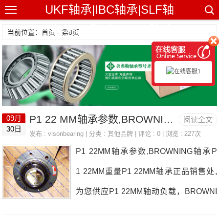
UKF轴承|IBC轴承|SLF轴
承|GRW轴承|NHBB轴承
当前位置：首页 - 第8页
P1 22 MM轴承参数,BROWNING轴承P1 22 MM重量
09月
阅读全文
30日
发布 :
visonbearing
| 分类 :
其他品牌
| 评论 : 0 | 浏览 : 227次
P1 22MM轴承参数,BROWNING轴承P
1 22MM重量P1 22MM轴承正品销售处,
为您供应P1 22MM轴动负载，BROWNI
NG轴承P1 22MM耐高温多少度，详细的