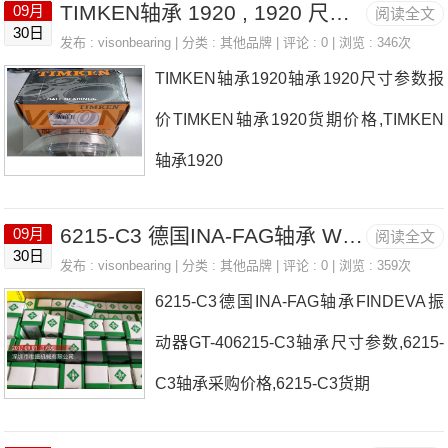
TIMKEN轴承 1920 , 1920 尺寸参数报价
09月
阅读全文
CAME4C4VE耐高温多少度，详细的223
30日
发布 :
visonbearing
| 分类 :
其他品牌
| 评论 : 0 | 浏览 : 346次
11CAME4C4VE轴承尺寸参数以及图
TIMKEN轴承1920轴承1920尺寸参数报
纸，准确的22311CAME4C4VE轴承价
价TIMKEN轴承1920货期价格,TIMKEN
格，22311CAME4C4VE轴承询价热线：
轴承1920
0755-22361750
6215-C3 德国INA-FAG轴承 WETRON automation GmbHIRC18测量分析仪
09月
阅读全文
30日
发布 :
visonbearing
| 分类 :
其他品牌
| 评论 : 0 | 浏览 : 359次
6215-C3德国INA-FAG轴承FINDEVA振
动器GT-406215-C3轴承尺寸参数,6215-
C3轴承采购价格,6215-C3货期