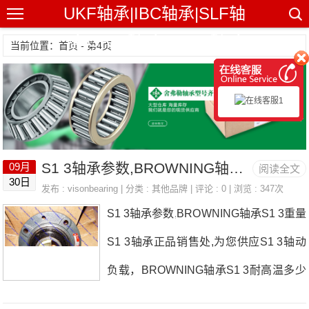
UKF轴承|IBC轴承|SLF轴
承|GRW轴承|NHBB轴承
当前位置：首页 - 第4页
S1 3轴承参数,BROWNING轴承S1 3重量
09月
阅读全文
30日
发布 :
visonbearing
| 分类 :
其他品牌
| 评论 : 0 | 浏览 : 347次
S1 3轴承参数,BROWNING轴承S1 3重量
S1 3轴承正品销售处,为您供应S1 3轴动
负载，BROWNING轴承S1 3耐高温多少
度，详细的S1 3轴承尺寸参数以及图